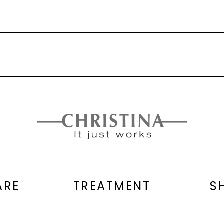
元用コンプレックスです。
軽くタッピングするように馴染ませます。
ギー代謝をサ
パンジオール、セタノール、酢酸モノステアリン酸グリセリル、ス
、グリセリン、酢酸トコフェロール、ジメチコン、カフェイン、
を高めます。
クロース、オクタデセン、加水分解コメヌカタンパク、アラント
リセリン、リノール酸グリセリル、安息香酸Na、ダイズタンパ
ン酸Na、デキストラン硫酸Na、ジャニアルベンスエキス、レシ
酸ペンタペプチド-34
ARE
TREATMENT
S