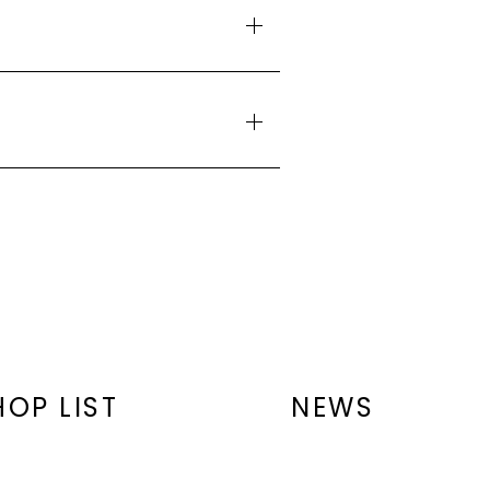
テアリン酸PEG-40、ステアリル
トリステアリン酸ソルビタン、カプ
イン、フィチン酸Na、キサンタンガ
ク、スーパーオキシドジスムターゼ、
チン、ロドデンドロンフェルギネウム
HOP LIST
NEWS