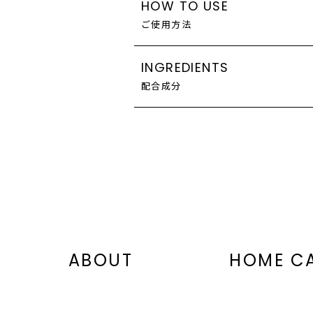
HOW TO USE
クマやむくみの外 観を軽減する目
ご使用方法
【ペプチドQ10】
目元に米粒2個分を塗布し、薬指で
INGREDIENTS
抗酸化防御を強化し、細胞エネル
配合成分
ポートします。
水、イソノナン酸イソノニル、プロ
【ジャニア・ルーベンス藻】
ジメチコン、フェノキシエタノール
ミトコンドリア活性を調整し、活力
リリルグリコール、パルミチン酸ス
ム、イソマルト、エチルヘキシルグ
ソルビン酸K、クエン酸、ヒアルロ
葉培養細胞エキス、トリフルオロ酢
ABOUT
HOME C