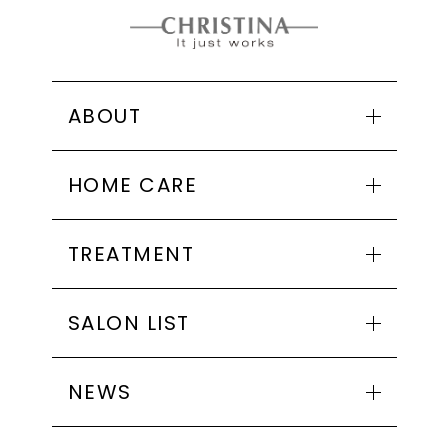
ABOUT
クリスティーナとは
HOME CARE
コンセプト
MADE IN ISRAEL
商品一覧
インストラクター紹介・トレーナー紹介
TREATMENT
アンストレス
会社概要
ビオフィート
シリーズ一覧
SALON LIST
イラストリアス
アンストレス
フォーエバーヤング
ビオフィート
お取り扱い店舗一覧
ローズドメーラ
NEWS
イラストリアス
エリアから探す
ミューズ
フォーエバーヤング
ALL
北海道・東北
シャトーデボーテ