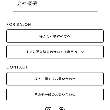
ローズドメーラ
会社概要
関東（東京都以外）
ALL
コモデックス
ミューズ
東京
EVENT
シルク
シャトーデボーテ
甲信越・北陸
MEDIA
使用方法
FOR SALON
コモデックス
東海
COLUMN
シルク
近畿
NEWS
導入をご検討の方へ
中国・四国
OTHER
九州・沖縄
すでに導入済みのサロン様専用ページ
取り扱いシリーズから探す
アンストレス
CONTACT
ビオフィート
導入に関するお問い合わせ
イラストリアス
フォーエバーヤング
その他一般のお問い合わせ
ローズドメーラ
ミューズ